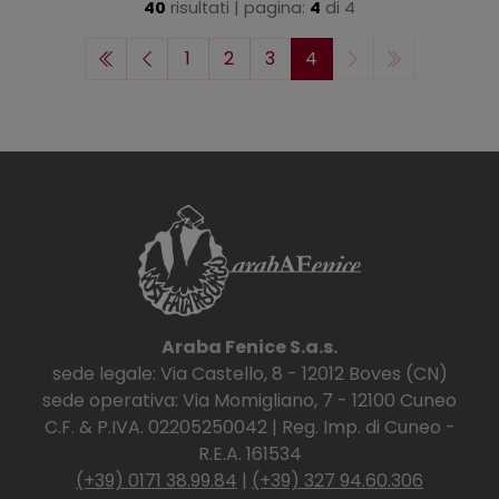
40
risultati | pagina:
4
di
4
1
2
3
4
Araba Fenice S.a.s.
sede legale: Via Castello, 8 - 12012 Boves (CN)
sede operativa: Via Momigliano, 7 - 12100 Cuneo
C.F. & P.IVA. 02205250042 | Reg. Imp. di Cuneo -
R.E.A. 161534
(+39) 0171 38.99.84
|
(+39) 327 94.60.306