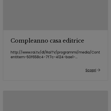
Compleanno casa editrice
http://www.rai.tv/dl/RaiTV/programmi/media/Cont
entItem-50f658c4-7f7c-4124-bae1-
534e98b57b96.html#p=0
Scopri