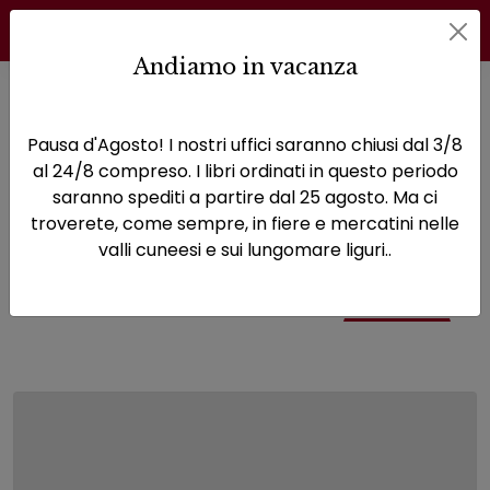
Andiamo in vacanza
Home
News
Recensioni
Pausa d'Agosto! I nostri uffici saranno chiusi dal 3/8
Recensioni
al 24/8 compreso. I libri ordinati in questo periodo
saranno spediti a partire dal 25 agosto. Ma ci
troverete, come sempre, in fiere e mercatini nelle
valli cuneesi e sui lungomare liguri..
Tutti gli articoli di: Recensioni
posizioni
Galleria fotografica
Recensioni
Sfoglia la lista completa