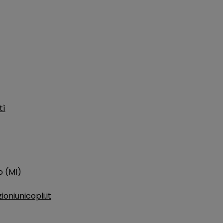
tì
o (MI)
niunicopli.it