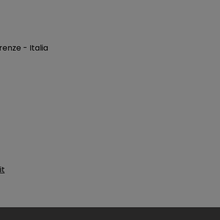
enze - Italia
it