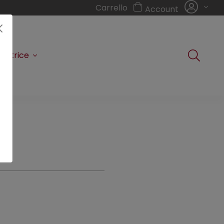
Carrello
Account
editrice