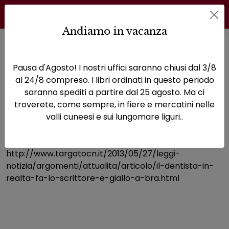
Andiamo in vacanza
Home
News
Recensioni
targato cn
Pausa d'Agosto! I nostri uffici saranno chiusi dal 3/8
targato cn
Leggi l'articolo
al 24/8 compreso. I libri ordinati in questo periodo
saranno spediti a partire dal 25 agosto. Ma ci
troverete, come sempre, in fiere e mercatini nelle
valli cuneesi e sui lungomare liguri..
Recensioni
|
Pubblicazione: 11 dic 2013
http://www.targatocn.it/2013/05/27/leggi-
notizia/argomenti/attualita/articolo/il-dentista-in-
realta-fa-lo-scrittore-e-giallo-a-bra.html