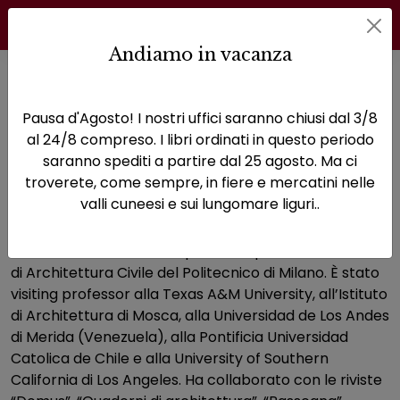
Andiamo in vacanza
Home
Autori
Bucci Federico
Pausa d'Agosto! I nostri uffici saranno chiusi dal 3/8
Pagina di Bucci Federico
al 24/8 compreso. I libri ordinati in questo periodo
saranno spediti a partire dal 25 agosto. Ma ci
Bucci Federico
troverete, come sempre, in fiere e mercatini nelle
valli cuneesi e sui lungomare liguri..
Federico Bucci (Foggia, 1959) insegna “Storia
dell'architettura contemporanea” presso la Facoltà
di Architettura Civile del Politecnico di Milano. È stato
visiting professor alla Texas A&M University, all’Istituto
di Architettura di Mosca, alla Universidad de Los Andes
di Merida (Venezuela), alla Pontificia Universidad
Catolica de Chile e alla University of Southern
California di Los Angeles. Ha collaborato con le riviste