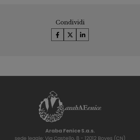
Condividi
Araba Fenice S.a.s.
sede legale: Via Castello, 8 - 12012 Boves (CN)