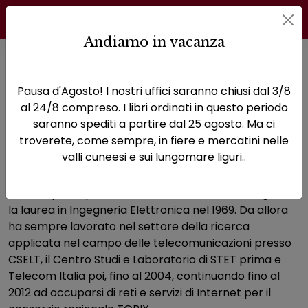
Andiamo in vacanza
Home
Autori
Girardi Guglielmo
Pausa d'Agosto! I nostri uffici saranno chiusi dal 3/8
Pagina di Girardi Guglielmo
al 24/8 compreso. I libri ordinati in questo periodo
saranno spediti a partire dal 25 agosto. Ma ci
Girardi Guglielmo
troverete, come sempre, in fiere e mercatini nelle
valli cuneesi e sui lungomare liguri..
Guglielmo Girardi, nato a San Mauro T.se il 26 aprile
1944, dopo il diploma di Liceo Classico ha conseguito
la laurea in Ingegneria Elettronica nel 1969. Da allora
ha sempre lavorato nel settore della ricerca
applicata nel campo delle telecomunicazioni presso
CSELT, il Centro Studi e Laboratorio di STET prima e
Telecom Italia poi, fino al 2004, continuando fino al
2012 ad occuparsi di reti e servizi di Internet per il