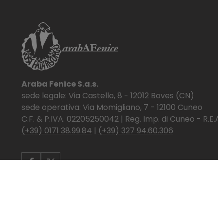
Araba Fenice S.a.s.
sede legale: Via Castello, 8 - 12012 Boves (CN)
sede operativa: Via Momigliano, 7 - 12100 Cuneo
C.F. & P.IVA. 02205250042 | Reg. Imp. di Cuneo - R.E.
(+39) 0171 38.99.84
|
(+39) 327 94.60.306
Realizzazione
Powered by