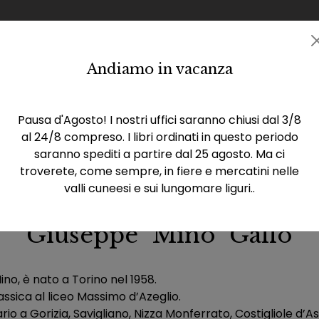
Andiamo in vacanza
Catalogo
Eventi
Rassegna stampa
La casa 
Pausa d'Agosto! I nostri uffici saranno chiusi dal 3/8
al 24/8 compreso. I libri ordinati in questo periodo
saranno spediti a partire dal 25 agosto. Ma ci
troverete, come sempre, in fiere e mercatini nelle
valli cuneesi e sui lungomare liguri..
Giuseppe "Mino" Gallo
ino, è nato a Torino nel 1958.
ssica al liceo Massimo d’Azeglio.
o a Gorizia, Savigliano, Nizza Monferrato, Costigliole d’As