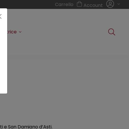
Carrello
Account
editrice
ti e San Damiano d’Asti.