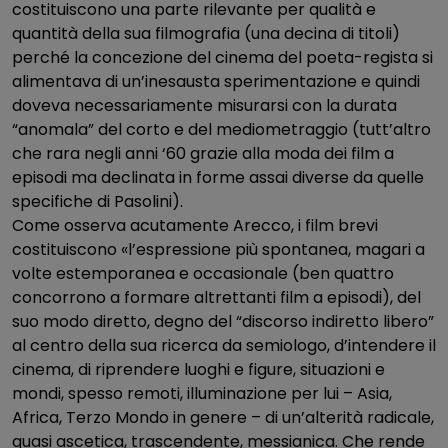
costituiscono una parte rilevante per qualità e
quantità della sua filmografia (una decina di titoli)
perché la concezione del cinema del poeta-regista si
alimentava di un’inesausta sperimentazione e quindi
doveva necessariamente misurarsi con la durata
“anomala” del corto e del mediometraggio (tutt’altro
che rara negli anni ‘60 grazie alla moda dei film a
episodi ma declinata in forme assai diverse da quelle
specifiche di Pasolini).
Come osserva acutamente Arecco, i film brevi
costituiscono «l’espressione più spontanea, magari a
volte estemporanea e occasionale (ben quattro
concorrono a formare altrettanti film a episodi), del
suo modo diretto, degno del “discorso indiretto libero”
al centro della sua ricerca da semiologo, d’intendere il
cinema, di riprendere luoghi e figure, situazioni e
mondi, spesso remoti, illuminazione per lui – Asia,
Africa, Terzo Mondo in genere – di un’alterità radicale,
quasi ascetica, trascendente, messianica. Che rende