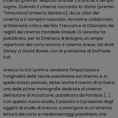
cinema
(premio "Maurizio Grande") a
Anche il tempo
sogna. Quando il cinema racconta la Storia
(premio
"Filmcritica/Umberto Barbaro), da
Le città del
cinema
a
Il vampiro nascosto
. Ha inoltre collaborato
al Dizionario critico dei film Treccani e al Dizionario dei
registi del cinema mondiale Einaudi. Di recente ha
pubblicato, per la Cineteca di Bologna, un ampio
repertorio del corto sonoro:
Il cinema breve. Da Walt
Disney a David Bowie
, con la prefazione di Goffredo
Fofi.
Arecco fu tra i primi a ravvisare l’importanza e
l’originalità delle teorie pasoliniane sul cinema, e, in
quello stesso periodo, ebbe anche il merito di scrivere
una delle prime monografie dedicate al cinema
dell’autore di Accattone, pubblicata da Partisan. […]
Con questo nuovo studio, il passato e il presente degli
oggetti di studio di Arecco, convergono in un’attenta
lettura dei corto e mediometraggi pasoliniani, che