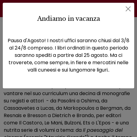
Andiamo in vacanza
Home
Autori
Sergio Arecco
Pausa d'Agosto! I nostri uffici saranno chiusi dal 3/8
Pagina di Sergio Arecco
al 24/8 compreso. I libri ordinati in questo periodo
saranno spediti a partire dal 25 agosto. Ma ci
Sergio Arecco
troverete, come sempre, in fiere e mercatini nelle
valli cuneesi e sui lungomare liguri..
Sergio Arecco, insegnante e studioso di cinema,
collaboratore delle principali riviste del settore, può
vantare nel suo curriculum una decina di monografie
su registi e attori - da Pasolini a Oshima, da
Cassaavetes a Lucas, da Markopoulos a Bergman, da
Resnais e Bresson a Dietrich e Brando, per editori
come Il Castoro, Le Mani, Bulzoni, Ets o L'Epos - e una
nutrita serie di volumi a tema: da
Il paesaggio del