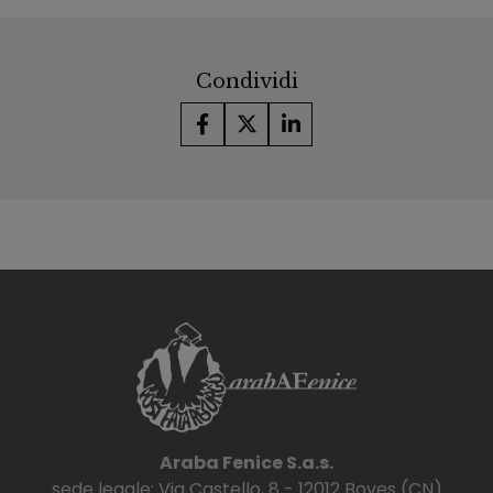
Condividi
Araba Fenice S.a.s.
sede legale: Via Castello, 8 - 12012 Boves (CN)