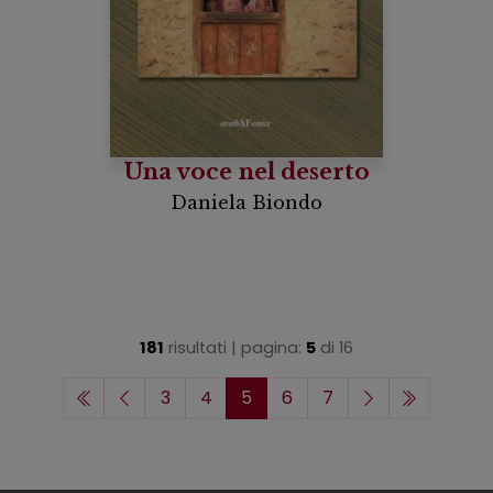
Una voce nel deserto
Daniela Biondo
181
risultati | pagina:
5
di
16
3
4
5
6
7