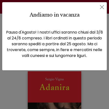
Andiamo in vacanza
Home
Biblioteca Infinita
Adanira
Pausa d'Agosto! I nostri uffici saranno chiusi dal 3/8
Adanira
al 24/8 compreso. I libri ordinati in questo periodo
saranno spediti a partire dal 25 agosto. Ma ci
Sottotitolo non presente
troverete, come sempre, in fiere e mercatini nelle
valli cuneesi e sui lungomare liguri..
Sergio Vigna