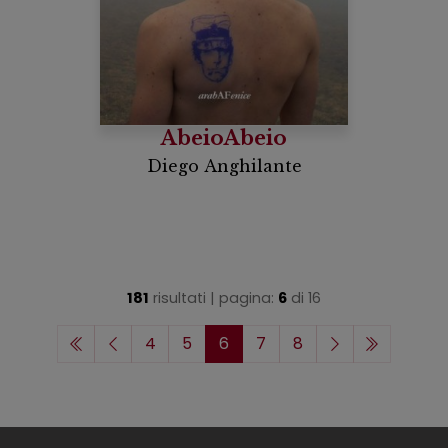
AbeioAbeio
Diego Anghilante
181
risultati | pagina:
6
di
16
4
5
6
7
8