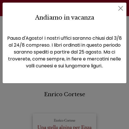
Andiamo in vacanza
Home
Storie dimenticate
Una stella alpina per Enza
Pausa d'Agosto! I nostri uffici saranno chiusi dal 3/8
Una stella alpina per
al 24/8 compreso. I libri ordinati in questo periodo
saranno spediti a partire dal 25 agosto. Ma ci
Enza
troverete, come sempre, in fiere e mercatini nelle
valli cuneesi e sui lungomare liguri..
Storia di una partigiana
siciliana in Piemonte
Enrico Cortese