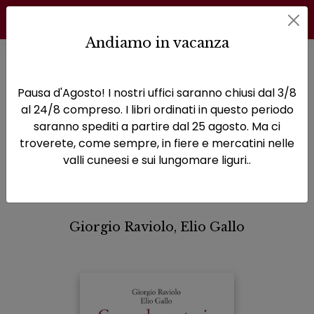
Andiamo in vacanza
Home
Leggere la storia, capire la società
Cronache e storie di Ceva
Pausa d'Agosto! I nostri uffici saranno chiusi dal 3/8
al 24/8 compreso. I libri ordinati in questo periodo
Cronache e storie di
saranno spediti a partire dal 25 agosto. Ma ci
troverete, come sempre, in fiere e mercatini nelle
Ceva
valli cuneesi e sui lungomare liguri..
Ceva nel secondo Novecento
Giorgio Raviolo, Elio Gallo