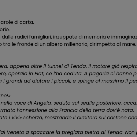
role di carta.
orie.
dalle radici famigliari, inzuppate di memoria e immaginaz
 tra le fronde di un albero millenario, dirimpetto al mare.
ra, appena oltre il tunnel di Tenda. Il motore già respira 
o, operaio in Fiat, ce l’ha ceduta. A pagarla ci hanno 
 i grandi ad aiutare i piccoli, e spinge al massimo il ped
ano!»
zza nella voce di Angela, seduta sul sedile posteriore, ac
mato l’annessione alla Francia della terra dov’è nata.
te i vivi» scherza, mostrando il cimitero sul costone ch
dal Veneto a spaccare la pregiata pietra di Tenda. Non 