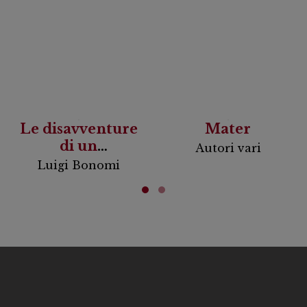
Le disavventure
Mater
di un
Autori vari
investigatore
Luigi Bonomi
riluttante