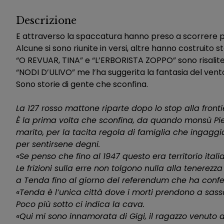
Descrizione
E attraverso la spaccatura hanno preso a scorrere pa
Alcune si sono riunite in versi, altre hanno costruito st
“O REVUAR, TINA” e “L’ERBORISTA ZOPPO” sono risalite 
“NODI D’ULIVO” me l’ha suggerita la fantasia del vento
Sono storie di gente che sconfina.
La 127 rosso mattone riparte dopo lo stop alla frontie
È la prima volta che sconfina, da quando monsù Pier
marito, per la tacita regola di famiglia che ingaggia
per sentirsene degni.
«Se penso che fino al 1947 questo era territorio itali
Le frizioni sulla erre non tolgono nulla alla tenere
a Tenda fino al giorno del referendum che ha confer
«Tenda è l’unica città dove i morti prendono a sassa
Poco più sotto ci indica la cava.
«Qui mi sono innamorata di Gigi, il ragazzo venuto 