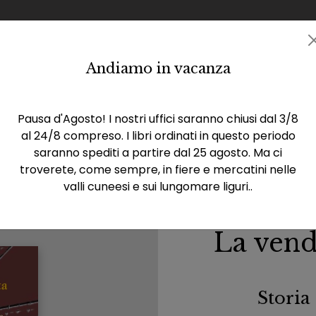
Andiamo in vacanza
Catalogo
Eventi
Rassegna stampa
La casa 
Pausa d'Agosto! I nostri uffici saranno chiusi dal 3/8
al 24/8 compreso. I libri ordinati in questo periodo
saranno spediti a partire dal 25 agosto. Ma ci
di scirocco
troverete, come sempre, in fiere e mercatini nelle
valli cuneesi e sui lungomare liguri..
La vend
Storia