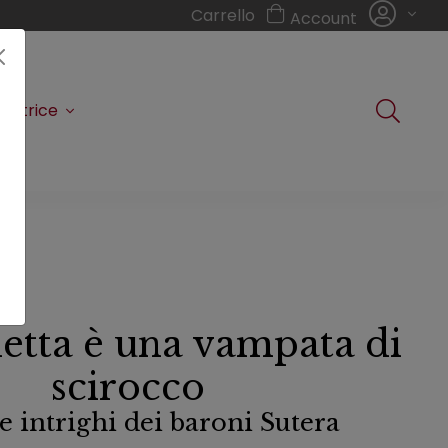
Carrello
Account
editrice
etta è una vampata di
scirocco
 e intrighi dei baroni Sutera