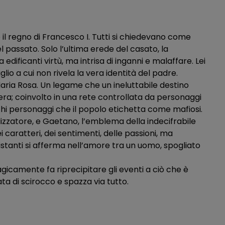
o il regno di Francesco I. Tutti si chiedevano come
el passato. Solo l’ultima erede del casato, la
ificanti virtù, ma intrisa di inganni e malaffare. Lei
lio a cui non rivela la vera identità del padre.
Maria Rosa. Un legame che un ineluttabile destino
tera; coinvolto in una rete controllata da personaggi
schi personaggi che il popolo etichetta come mafiosi.
izzatore, e Gaetano, l’emblema della indecifrabile
ei caratteri, dei sentimenti, delle passioni, ma
distanti si afferma nell’amore tra un uomo, spogliato
icamente fa riprecipitare gli eventi a ciò che è
ata di scirocco e spazza via tutto.