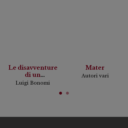
Le disavventure
Mater
di un
Autori vari
investigatore
Luigi Bonomi
riluttante