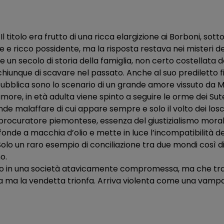
 titolo era frutto di una ricca elargizione ai Borboni, sott
one e ricco possidente, ma la risposta restava nei misteri d
 secolo di storia della famiglia, non certo costellata da ed
hiunque di scavare nel passato. Anche al suo prediletto fig
repubblica sono lo scenario di un grande amore vissuto da 
amore, in età adulta viene spinto a seguire le orme dei Su
ande malaffare di cui appare sempre e solo il volto dei lo
 procuratore piemontese, essenza del giustizialismo moral
diffonde a macchia d’olio e mette in luce l’incompatibilità d
 Solo un raro esempio di conciliazione tra due mondi così 
o.
nto in una società atavicamente compromessa, ma che trag
stizia ma la vendetta trionfa. Arriva violenta come una vamp