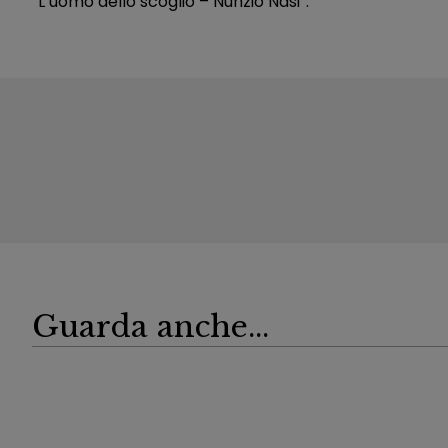
“L’uomo dello scoglio – Nunzio Nasi”.
Guarda anche...