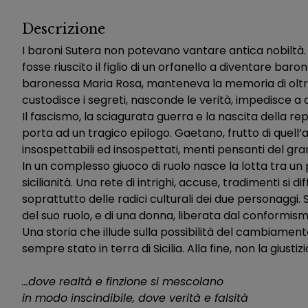
Descrizione
I baroni Sutera non potevano vantare antica nobiltà. Il
fosse riuscito il figlio di un orfanello a diventare bar
baronessa Maria Rosa, manteneva la memoria di oltre un
custodisce i segreti, nasconde le verità, impedisce a c
Il fascismo, la sciagurata guerra e la nascita della 
porta ad un tragico epilogo. Gaetano, frutto di quell’
insospettabili ed insospettati, menti pensanti del gr
In un complesso giuoco di ruolo nasce la lotta tra un
sicilianità. Una rete di intrighi, accuse, tradimenti si 
soprattutto delle radici culturali dei due personaggi.
del suo ruolo, e di una donna, liberata dal conformism
Una storia che illude sulla possibilità del cambiame
sempre stato in terra di Sicilia. Alla fine, non la giu
…dove realtà e finzione si mescolano
in modo inscindibile, dove verità e falsità