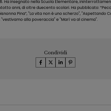
28. Ha insegnato nella Scuola Elementare, ininterrottamente
otto anni, di oltre duecento scolari. Ha pubblicato: “Pecore
bisnonna Pina”, "La vita non è uno scherzo", "Aspettando Cat
e", "vestivamo alla poveraccia" e "Marì va al cinema".
Condividi