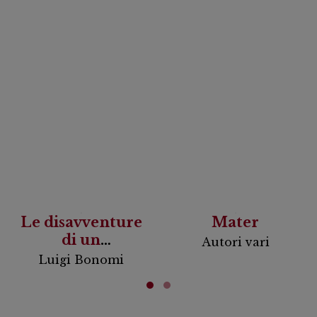
Le disavventure
Mater
di un
Autori vari
investigatore
Luigi Bonomi
riluttante