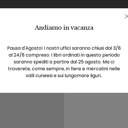
Andiamo in vacanza
Catalogo
Eventi
Rassegna stampa
La casa 
Pausa d'Agosto! I nostri uffici saranno chiusi dal 3/8
al 24/8 compreso. I libri ordinati in questo periodo
saranno spediti a partire dal 25 agosto. Ma ci
troverete, come sempre, in fiere e mercatini nelle
valli cuneesi e sui lungomare liguri..
L