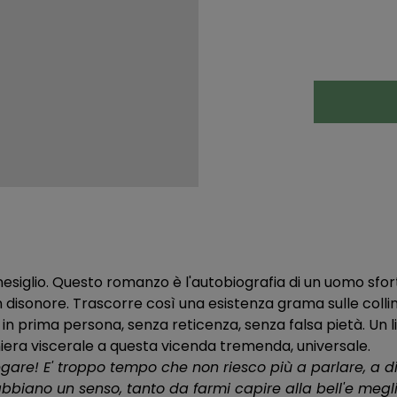
onesiglio. Questo romanzo è l'autobiografia di un uomo sf
isonore. Trascorre così una esistenza grama sulle colline d
in prima persona, senza reticenza, senza falsa pietà. Un lib
aniera viscerale a questa vicenda tremenda, universale.
egare! E' troppo tempo che non riesco più a parlare, a d
bbiano un senso, tanto da farmi capire alla bell'e meg