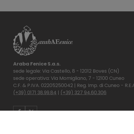
Araba Fenice S.a.s.
sede legale: Via Castello, 8 - 12012 Boves (CN)
sede operativa: Via Momigliano, 7 - 12100 Cuneo
C.F. & P.IVA. 02205250042 | Reg. Imp. di Cuneo - R.E.
(+39) 0171 38.99.84
|
(+39) 327 94.60.306