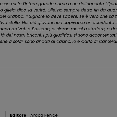
fessa mi fa l'interrogatorio come a un delinquente: "Qu
 E io gliela dico, la verità. Gliel'ho sempre detta fin da
l Grappa. Il Signore lo deve sapere, se è vero che sa tu
tiva stella. Noi più giovani non capivamo un accidente d
ena arrivati a Bassano, ci siamo messi a strafare, a da
 là dei nostri bricchi. I più giudiziosi si sono accontent
bene a soldi, sono andati al casino. Io e Carlo di Camera
Editore
Araba Fenice