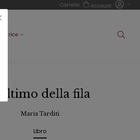
Carrello
Account
editrice
'ultimo della fila
Sottotitolo non presente
Maria Tarditi
Libro