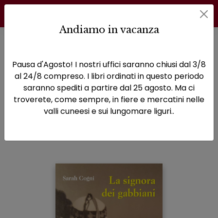
Andiamo in vacanza
Home
Narrativa
La signora dei gabbiani
Pausa d'Agosto! I nostri uffici saranno chiusi dal 3/8
La signora dei
al 24/8 compreso. I libri ordinati in questo periodo
saranno spediti a partire dal 25 agosto. Ma ci
gabbiani
troverete, come sempre, in fiere e mercatini nelle
valli cuneesi e sui lungomare liguri..
Sottotitolo non presente
Sarah Cogni