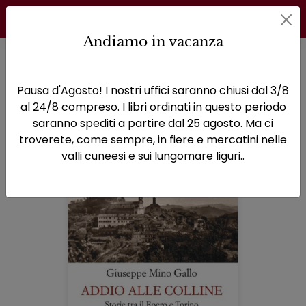
Andiamo in vacanza
Home
Biblioteca Infinita
Pagina 2
Pausa d'Agosto! I nostri uffici saranno chiusi dal 3/8
Biblioteca Infinita
al 24/8 compreso. I libri ordinati in questo periodo
saranno spediti a partire dal 25 agosto. Ma ci
troverete, come sempre, in fiere e mercatini nelle
valli cuneesi e sui lungomare liguri..
Libri della collana: Biblioteca Infin
Sfoglia la lista completa