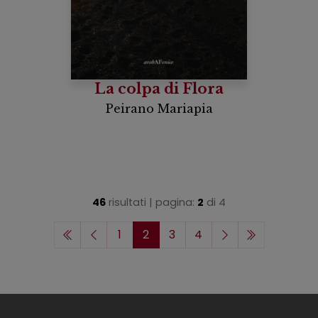
La colpa di Flora
Peirano Mariapia
46
risultati | pagina:
2
di
4
1
2
3
4