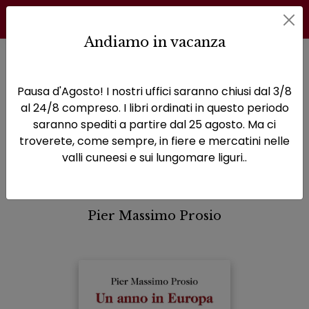
Andiamo in vacanza
Home
Narrativa
Un anno in Europa
Pausa d'Agosto! I nostri uffici saranno chiusi dal 3/8
Un anno in Europa
al 24/8 compreso. I libri ordinati in questo periodo
saranno spediti a partire dal 25 agosto. Ma ci
Come scrittori pittori musicisti
troverete, come sempre, in fiere e mercatini nelle
hanno visto e raccontato i
valli cuneesi e sui lungomare liguri..
dodici mesi dell'anno.
Pier Massimo Prosio