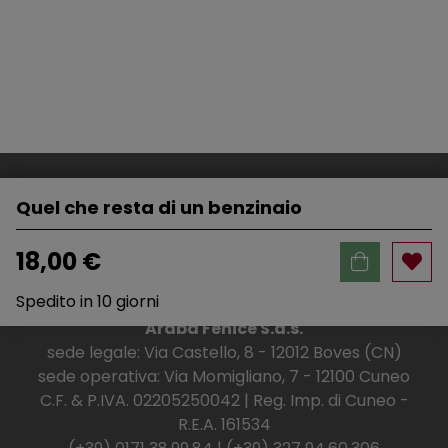
Quel che resta di un benzinaio
18,00 €
Spedito in 10 giorni
Araba Fenice S.a.s.
sede legale: Via Castello, 8 - 12012 Boves (CN)
sede operativa: Via Momigliano, 7 - 12100 Cuneo
C.F. & P.IVA. 02205250042 | Reg. Imp. di Cuneo -
R.E.A. 161534