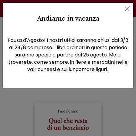
Andiamo in vacanza
Home
Narrativa
Quel che resta di un benzinaio
Pausa d'Agosto! I nostri uffici saranno chiusi dal 3/8
Quel che resta di un
al 24/8 compreso. I libri ordinati in questo periodo
saranno spediti a partire dal 25 agosto. Ma ci
benzinaio
troverete, come sempre, in fiere e mercatini nelle
valli cuneesi e sui lungomare liguri..
Sottotitolo non presente
Pino Berrino