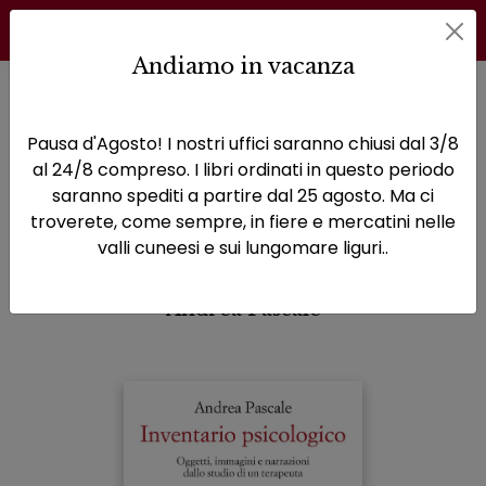
Andiamo in vacanza
Home
Narrativa
Inventario psicologico
Pausa d'Agosto! I nostri uffici saranno chiusi dal 3/8
Inventario psicologico
al 24/8 compreso. I libri ordinati in questo periodo
saranno spediti a partire dal 25 agosto. Ma ci
Oggetti, immagini e narrazioni
troverete, come sempre, in fiere e mercatini nelle
dallo studio di un terapeuta
valli cuneesi e sui lungomare liguri..
Andrea Pascale