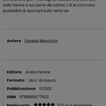
sulla mente e sul cuore dei cattivi, c’è la concreta
possibilità di riportarli sulla retta via.
Autore
Daniela Biancotto
Editore
Araba Fenice
Formato
Libro: Brossura
Pubblicazione
11/2021
ISBN
9788866177623
Media voto
5
/
5
su
3
recensioni