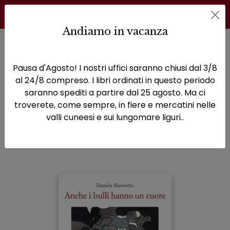
Andiamo in vacanza
Home
Varia
Anche i bulli hanno un cuore
Pausa d'Agosto! I nostri uffici saranno chiusi dal 3/8
Anche i bulli hanno un
al 24/8 compreso. I libri ordinati in questo periodo
saranno spediti a partire dal 25 agosto. Ma ci
cuore
troverete, come sempre, in fiere e mercatini nelle
valli cuneesi e sui lungomare liguri..
Sottotitolo non presente
Daniela Biancotto