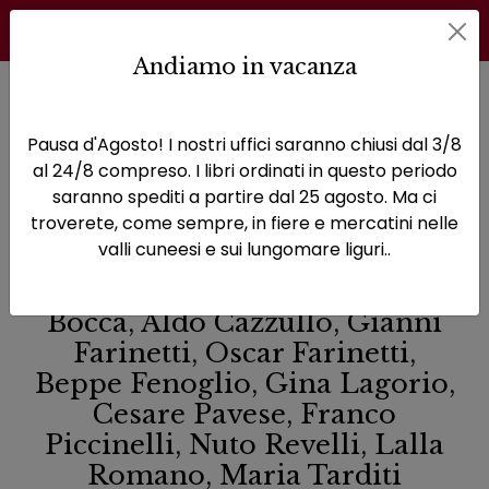
Andiamo in vacanza
Home
Donne e Uomini del Piemonte
La "Granda" letteratura
Pausa d'Agosto! I nostri uffici saranno chiusi dal 3/8
al 24/8 compreso. I libri ordinati in questo periodo
La "Granda"
saranno spediti a partire dal 25 agosto. Ma ci
troverete, come sempre, in fiere e mercatini nelle
letteratura
valli cuneesi e sui lungomare liguri..
Giovanni Arpino, Giorgio
Bocca, Aldo Cazzullo, Gianni
Farinetti, Oscar Farinetti,
Beppe Fenoglio, Gina Lagorio,
Cesare Pavese, Franco
Piccinelli, Nuto Revelli, Lalla
Romano, Maria Tarditi