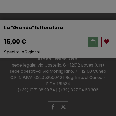
La "Granda" letteratura
16,00 €
Spedito in 2 giorni
Araba Fenice S.a.s.
sede legale: Via Castello, 8 - 12012 Boves (CN)
sede operativa: Via Momigliano, 7 - 12100 Cuneo
C.F. & P.IVA. 02205250042 | Reg. Imp. di Cuneo -
R.E.A. 161534
(+39) 0171 38.99.84
|
(+39) 327 94.60.306