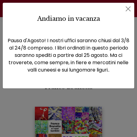
Andiamo in vacanza
Home
Varia
Far arte a scuola
Pausa d'Agosto! I nostri uffici saranno chiusi dal 3/8
Far arte a scuola
al 24/8 compreso. I libri ordinati in questo periodo
saranno spediti a partire dal 25 agosto. Ma ci
L'esperienza della Bottega delle
troverete, come sempre, in fiere e mercatini nelle
Nuove Forme
valli cuneesi e sui lungomare liguri..
Franco Brunetta