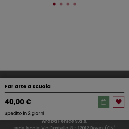
Far arte a scuola
40,00 €
Spedito in 2 giorni
Araba Fenice S.a.s.
sede legale: Via Castello, 8 - 12012 Boves (CN)