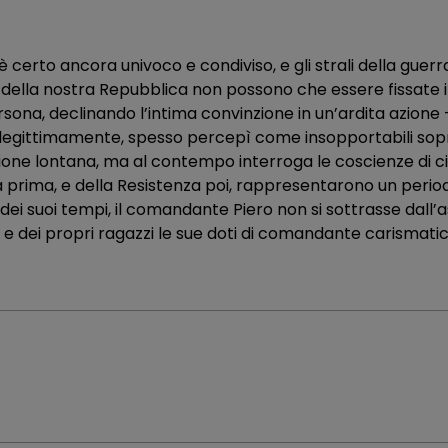
n è certo ancora univoco e condiviso, e gli strali della guer
ella nostra Repubblica non possono che essere fissate in
ona, declinando l’intima convinzione in un’ardita azione 
 legittimamente, spesso percepì come insopportabili so
nsione lontana, ma al contempo interroga le coscienze di ci
ia prima, e della Resistenza poi, rappresentarono un period
 dei suoi tempi, il comandante Piero non si sottrasse dall’
 e dei propri ragazzi le sue doti di comandante carismatic