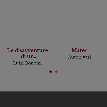
Le disavventure
Mater
di un
Autori vari
investigatore
Luigi Bonomi
riluttante