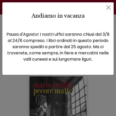
Andiamo in vacanza
Home
Libri di Maria Tarditi
Pecore matte
Pausa d'Agosto! I nostri uffici saranno chiusi dal 3/8
Pecore matte
al 24/8 compreso. I libri ordinati in questo periodo
saranno spediti a partire dal 25 agosto. Ma ci
Sottotitolo non presente
troverete, come sempre, in fiere e mercatini nelle
valli cuneesi e sui lungomare liguri..
Maria Tarditi