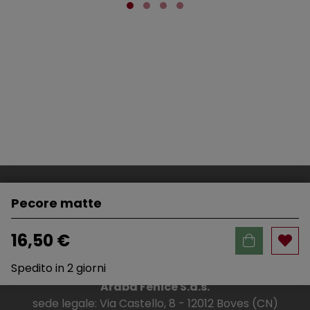
Pecore matte
16,50 €
Spedito in 2 giorni
Araba Fenice S.a.s.
sede legale: Via Castello, 8 - 12012 Boves (CN)