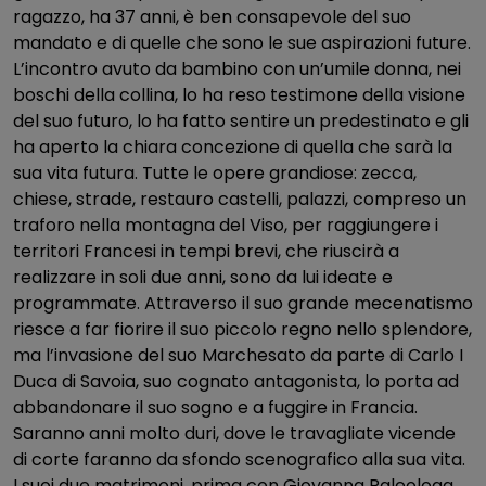
ragazzo, ha 37 anni, è ben consapevole del suo
mandato e di quelle che sono le sue aspirazioni future.
L’incontro avuto da bambino con un’umile donna, nei
boschi della collina, lo ha reso testimone della visione
del suo futuro, lo ha fatto sentire un predestinato e gli
ha aperto la chiara concezione di quella che sarà la
sua vita futura. Tutte le opere grandiose: zecca,
chiese, strade, restauro castelli, palazzi, compreso un
traforo nella montagna del Viso, per raggiungere i
territori Francesi in tempi brevi, che riuscirà a
realizzare in soli due anni, sono da lui ideate e
programmate. Attraverso il suo grande mecenatismo
riesce a far fiorire il suo piccolo regno nello splendore,
ma l’invasione del suo Marchesato da parte di Carlo I
Duca di Savoia, suo cognato antagonista, lo porta ad
abbandonare il suo sogno e a fuggire in Francia.
Saranno anni molto duri, dove le travagliate vicende
di corte faranno da sfondo scenografico alla sua vita.
I suoi due matrimoni, prima con Giovanna Paleologa