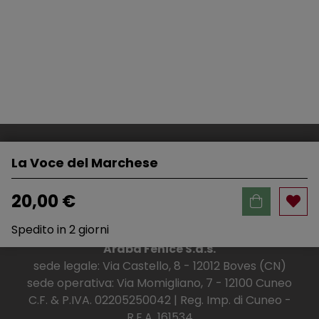
La Voce del Marchese
20,00 €
Spedito in 2 giorni
Araba Fenice S.a.s.
sede legale: Via Castello, 8 - 12012 Boves (CN)
sede operativa: Via Momigliano, 7 - 12100 Cuneo
C.F. & P.IVA. 02205250042 | Reg. Imp. di Cuneo -
R.E.A. 161534