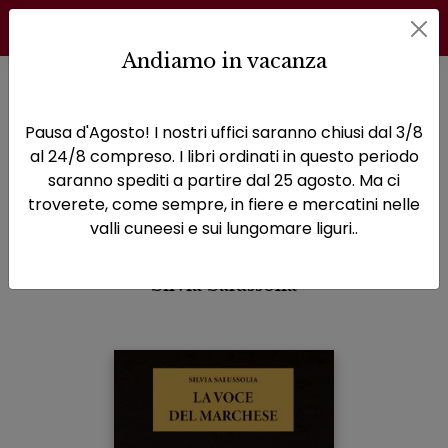
Andiamo in vacanza
Home
Storie dimenticate
La Voce del Marchese
Pausa d'Agosto! I nostri uffici saranno chiusi dal 3/8
La Voce del Marchese
al 24/8 compreso. I libri ordinati in questo periodo
saranno spediti a partire dal 25 agosto. Ma ci
Un'autobiografia di Ludovico II,
troverete, come sempre, in fiere e mercatini nelle
Signore di Saluzzo
valli cuneesi e sui lungomare liguri..
Silvia Salussolia